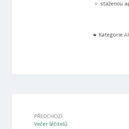
staženou a
Kategorie
A
Navigace
pro
PŘEDCHOZÍ
příspěvek
Předchozí
Večer léčitelů