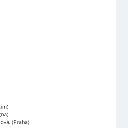
Y
ím)
na)
ová. (Praha)