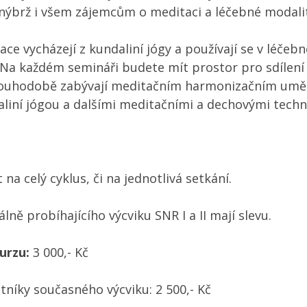
nýbrž i všem zájemcům o meditaci a léčebné modalit
ce vycházejí z kundaliní jógy a používají se v léče
Na každém semináři budete mít prostor pro sdílení 
louhodobě zabývají meditačním harmonizačním um
liní jógou a dalšími meditačními a dechovými techn
t na celý cyklus, či na jednotlivá setkání.
lně probíhajícího výcviku SNR I a II mají slevu.
urzu:
3 000,- Kč
tníky současného výcviku: 2 500,- Kč