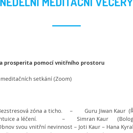
NEDĚLNÍ MEDITAČNÍ VEČER
e a prosperita pomocí vnitřního prostoru
e meditačních setkání (Zoom)
ezstresová zóna a ticho. – Guru Jiwan Kaur (Ř
ntuice a léčení. – Simran Kaur (Bolog
bnov svou vnitřní nevinnost – Joti Kaur – Hana Kyral