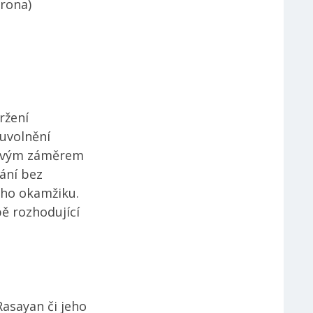
rona)
ržení
 uvolnění
 svým záměrem
ání bez
ého okamžiku.
bě rozhodující
asayan či jeho