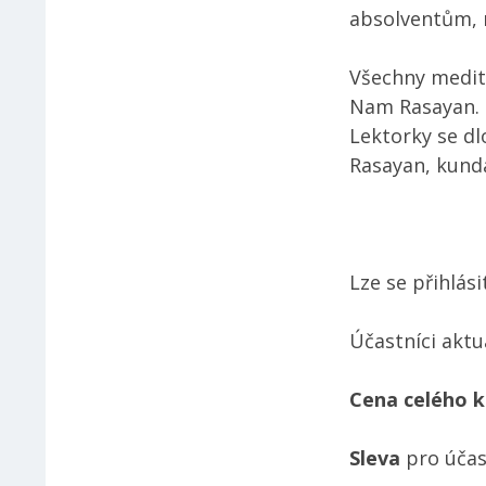
absolventům, 
Všechny medita
Nam Rasayan. 
Lektorky se d
Rasayan, kunda
Lze se přihlási
Účastníci aktuá
Cena celého k
Sleva
pro účas