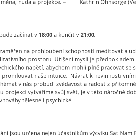
měna, nuda a projekce. – Kathrin Ohnsorge (Ve
 bude začínat v
18:00
a končit v
21:00
.
e zaměřen na prohloubení schopnosti meditovat a ud
itativního prostoru. Utišení mysli je předpokladem
sychického napětí, abychom mohli plně pracovat se
 promlouvat naše intuice. Návrat k nevinnosti vním
chémat v nás probudí zvědavost a radost z přítomn
u projekcí vytváříme svůj svět, je v této náročné do
vnováhy tělesné i psychické.
ání jsou určena nejen účastníkům výcviku Sat Nam R