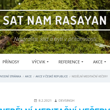
SAT NAM RASAYAN
Neutralita, klid a bytí v přítomnosti
PŘÍNOSY
VÝCVIK
REFERENCE
AKCE
ÚVODNÍ STRÁNKA
AKCE
AKCE V ČESKÉ REPUBLICE
NEDĚLNÍ MEDITAČNÍ VEČERY
NÁHLEDOVÝ
AUTOR
8.2.2021
DEVSINGH
OBRÁZEK