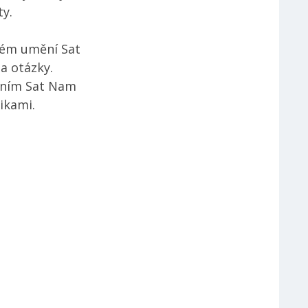
y.
bném umění Sat
a otázky.
ěním Sat Nam
ikami.