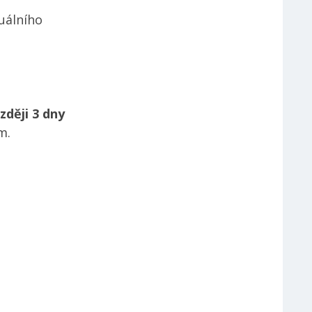
tuálního
zději 3 dny
m.