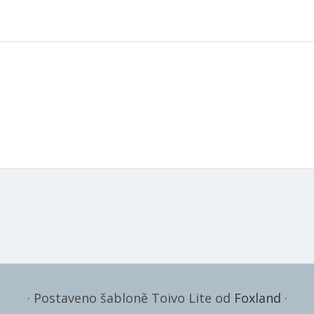
·
Postaveno šabloně Toivo Lite od
Foxland
·